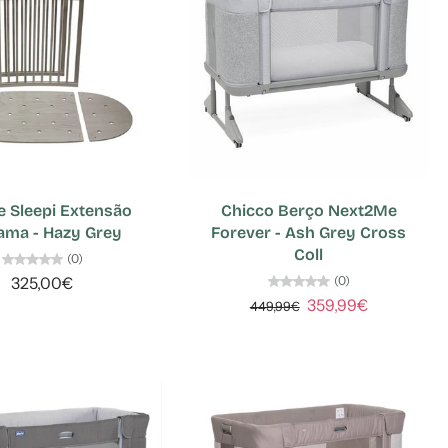
e Sleepi Extensão
Chicco Berço Next2Me
ama - Hazy Grey
Forever - Ash Grey Cross
Coll
(0)
(0)
325,00€
359,99€
449,99€