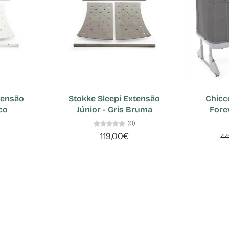
tensão
Stokke Sleepi Extensão
Chicc
co
Júnior - Gris Bruma
Fore
(0)
119,00€
44