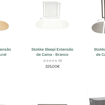
tensão
Stokke Sleepi Extensão
Stokk
ural
de Cama - Branco
de C
(0)
325,00€