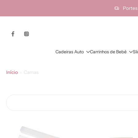
ra o
Portes
onteúdo
Cadeiras Auto
Carrinhos de Bebé
Sl
Início
›
Camas