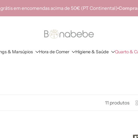
 grátis em encomendas acima de 50€ (PT Continental)
Comprar
ings & Marsúpios
Hora de Comer
Higiene & Saúde
Quarto & C
11 produtos