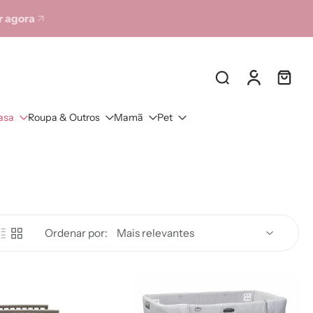
 agora
asa
Roupa & Outros
Mamã
Pet
Ordenar por: