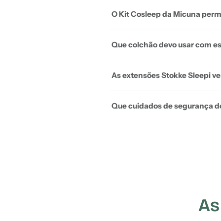
O Kit Cosleep da Micuna permi
Que colchão devo usar com e
As extensões Stokke Sleepi 
Que cuidados de segurança d
As