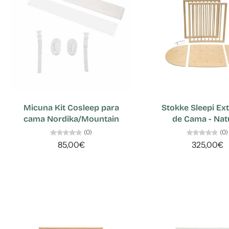
Micuna Kit Cosleep para
Stokke Sleepi Ex
cama Nordika/Mountain
de Cama - Nat
(0)
(0)
85,00€
325,00€