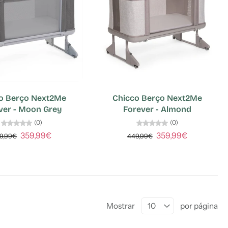
o Berço Next2Me
Chicco Berço Next2Me
ver - Moon Grey
Forever - Almond
(0)
(0)
359,99€
359,99€
9,99€
449,99€
Mostrar
por página