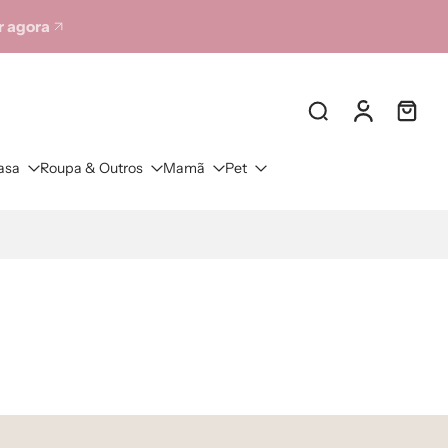
 agora
asa
Roupa & Outros
Mamã
Pet