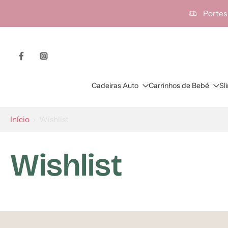
ra o
Portes
onteúdo
Cadeiras Auto
Carrinhos de Bebé
Sl
Início
›
Wishlist
Wishlist