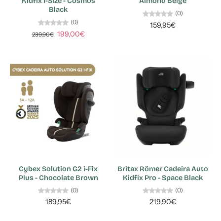
Kidfix I-Size - Cosmos
Almond Beige
Black
(0)
(0)
159,95€
199,00€
239,90€
Cybex Solution G2 i-Fix
Britax Römer Cadeira Auto
Plus - Chocolate Brown
Kidfix Pro - Space Black
(0)
(0)
189,95€
219,90€