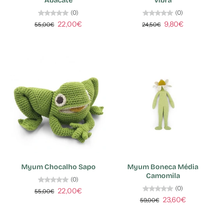
Abacate
vibra
(0)
(0)
22,00€
9,80€
55,00€
24,50€
Myum Chocalho Sapo
Myum Boneca Média
Camomila
(0)
(0)
22,00€
55,00€
23,60€
59,00€