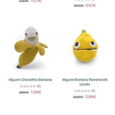
11,00€
27,50€
9,40€
23,50€
Myum Chocalho Banana
Myum Boneco Reversível
Limão
(0)
(0)
11,96€
29,90€
13,96€
34,90€