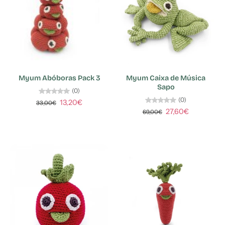
Myum Abóboras Pack 3
Myum Caixa de Música
Sapo
(0)
(0)
13,20€
33,00€
27,60€
69,00€