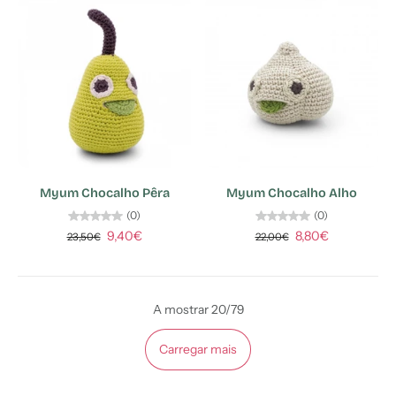
Myum Chocalho Pêra
Myum Chocalho Alho
(0)
(0)
9,40€
8,80€
23,50€
22,00€
A mostrar 20/79
Carregar mais