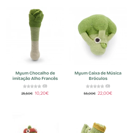
Myum Chocalho de
Myum Caixa de Música
imitação Alho Francês
Bróculos
(0)
(0)
10,20€
22,00€
25,50€
55,00€