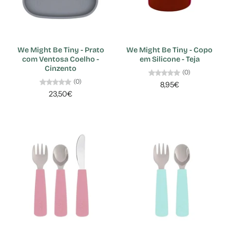
We Might Be Tiny - Prato
We Might Be Tiny - Copo
com Ventosa Coelho -
em Silicone - Teja
Cinzento
(0)
(0)
8,95€
23,50€