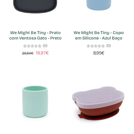
We Might Be Tiny - Prato
We Might Be Tiny - Copo
com Ventosa Gato - Preto
em Silicone - Azul Baço
(0)
(0)
19,97€
8,95€
23,50€