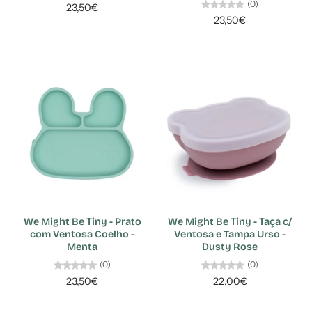
(0)
23,50€
23,50€
We Might Be Tiny - Prato
We Might Be Tiny - Taça c/
com Ventosa Coelho -
Ventosa e Tampa Urso -
Menta
Dusty Rose
(0)
(0)
23,50€
22,00€