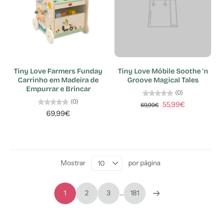
Tiny Love Farmers Funday
Tiny Love Móbile Soothe ‘n
Carrinho em Madeira de
Groove Magical Tales
Empurrar e Brincar
(0)
(0)
55,99€
69,99€
69,99€
Mostrar
por página
1
2
3
…
181