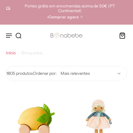
ara o
Portes grátis em encomendas acima de 50€ (PT
onteúdo
Continental)
Comprar agora
Início
›
Brinquedos
1805 produtos
Ordenar por: