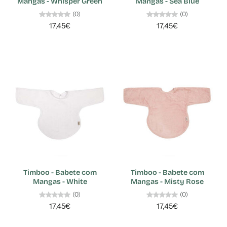
Mangas - Whisper Green
Mangas - Sea Blue
(0)
(0)
17,45€
17,45€
Timboo - Babete com
Timboo - Babete com
Mangas - White
Mangas - Misty Rose
(0)
(0)
17,45€
17,45€