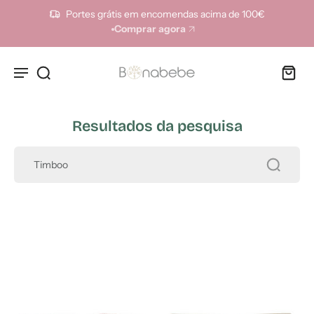
ara o
Portes grátis em encomendas acima de 100€
onteúdo
Comprar agora
Resultados da pesquisa