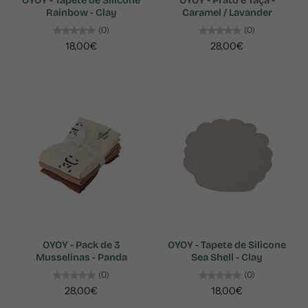
OYOY - Tapete de Silicone
OYOY - Prato e Taça -
Rainbow - Clay
Caramel / Lavander
(0)
(0)
18,00€
28,00€
OYOY - Pack de 3
OYOY - Tapete de Silicone
Musselinas - Panda
Sea Shell - Clay
(0)
(0)
28,00€
18,00€