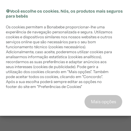
🏷️ Subscreva a newsletter e obtenha
🏷️
10%
ara o
Portes grátis em encomendas acima de 50€ (PT
X
desconto
na sua compra
onteúdo
Continental)
🍪Você escolhe os cookies. Nós, os produtos mais seguros
para bebés
Comprar agora
Os cookies permitem a Bonabebe proporcionar-lhe uma
experiência de navegação personalizada e segura. Utilizamos
cookies e dispositivos similares nos nossos websites e outros
serviços online que são necessários para o seu bom
funcionamento técnico (cookies necessários).
Adicionalmente, caso aceite, poderemos utilizar cookies para
Resultados da pesquisa
analisarmos informação estatística (cookies analíticos),
recordarmos as suas preferências e adaptar anúncios aos
seus interesses (cookies de publicidade). Pode gerir a
utilização dos cookies clicando em "Mais opções". Também
pode aceitar todos os cookies, clicando em "Concordo".
Após a sua escolha poderá sempre editar as opções no
footer do site em "Preferências de Cookies"
Concordo
Mais opções