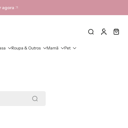
 agora
asa
Roupa & Outros
Mamã
Pet