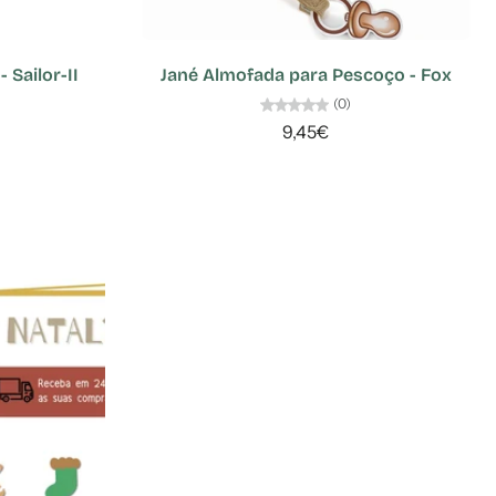
 Sailor-II
Jané Almofada para Pescoço - Fox
(0)
9,45€