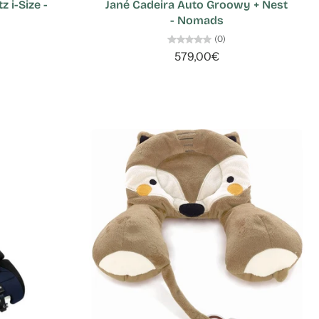
 i-Size -
Jané Cadeira Auto Groowy + Nest
- Nomads
(0)
579,00€