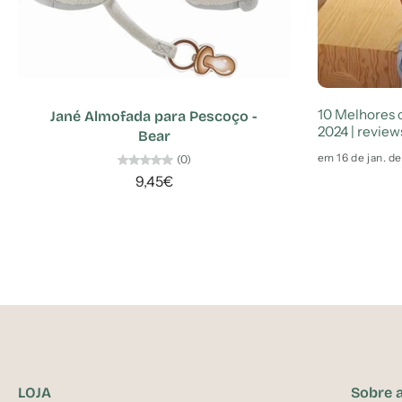
10 Melhores 
Jané Almofada para Pescoço -
2024 | review
Bear
em 16 de jan. d
(0)
9,45€
LOJA
Sobre 