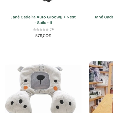
Jané Cadeira Auto Groowy + Nest
Jané Cad
- Sailor-II
(0)
579,00€
BLOGUE