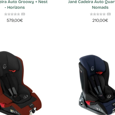
eira Auto Groowy + Nest
Jané Cadeira Auto Quartz
- Horizons
Nomads
(0)
(0)
579,00€
210,00€