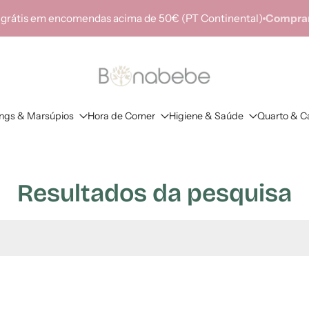
 grátis em encomendas acima de 50€ (PT Continental)
Comprar
ings & Marsúpios
Hora de Comer
Higiene & Saúde
Quarto & C
Resultados da pesquisa