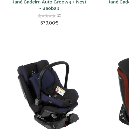
Jané Cadeira Auto Groowy + Nest
Jané Cad
- Baobab
(0)
579,00€