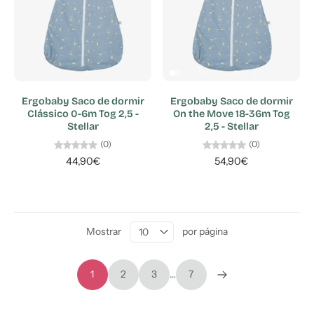
Ergobaby Saco de dormir
Ergobaby Saco de dormir
Clássico 0-6m Tog 2,5 -
On the Move 18-36m Tog
Stellar
2,5 - Stellar
(0)
(0)
44,90€
54,90€
Mostrar
por página
1
2
3
…
7