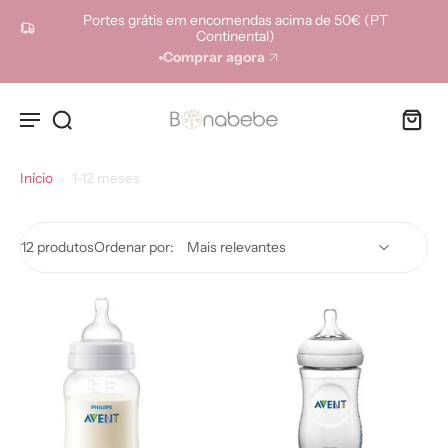
ara o
Portes grátis em encomendas acima de 50€ (PT
onteúdo
Continental)
Comprar agora
Início
›
1-12 meses
12 produtos
Ordenar por: