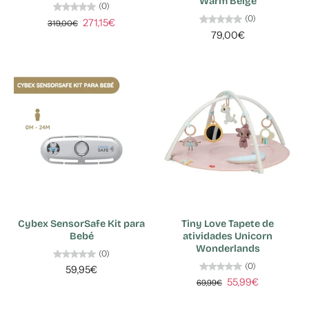
Warm Beige
(0)
(0)
271,15€
319,00€
79,00€
Cybex SensorSafe Kit para
Tiny Love Tapete de
Bebé
atividades Unicorn
Wonderlands
(0)
(0)
59,95€
55,99€
69,99€