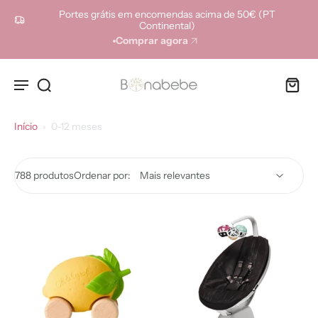
ara o
Portes grátis em encomendas acima de 50€ (PT
onteúdo
Continental)
Comprar agora
Início
›
0-12 meses
788 produtos
Ordenar por: