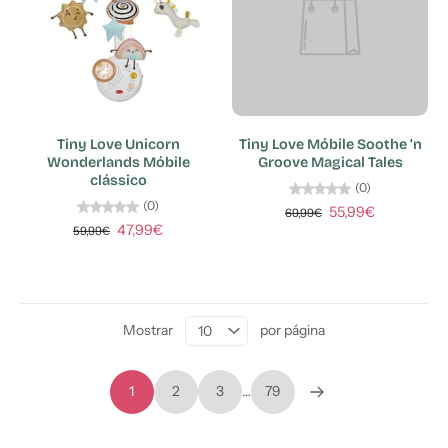
Tiny Love Unicorn
Tiny Love Móbile Soothe ‘n
Wonderlands Móbile
Groove Magical Tales
clássico
(0)
(0)
55,99€
69,99€
47,99€
59,99€
Mostrar
por página
1
2
3
…
79