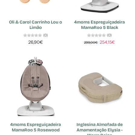
Oli & Carol Carrinho Lou o
4moms Espreguiçadeira
Limão
MamaRoo 5 Black
(0)
(0)
26,90€
254,15€
299,00€
4moms Espreguiçadeira
Inglesina Almofada de
MamaRoo 5 Rosewood
Amamentação Elysia -