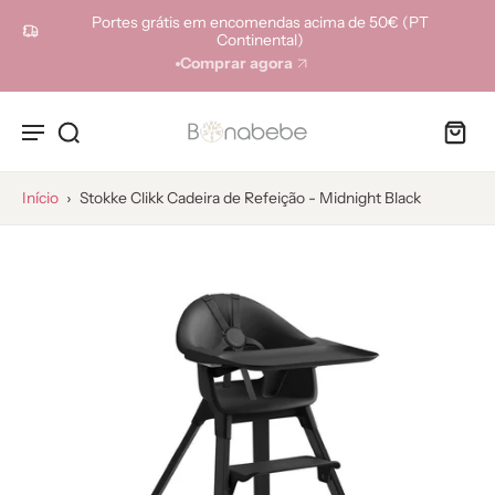
ara o
Portes grátis em encomendas acima de 50€ (PT
onteúdo
Continental)
Comprar agora
Início
›
Stokke Clikk Cadeira de Refeição - Midnight Black