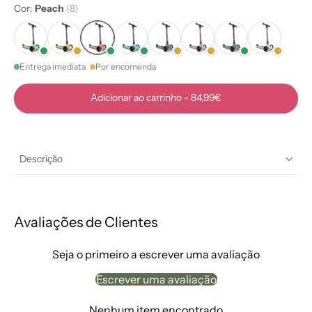
Cor:
Peach
(8)
Entrega imediata
Por encomenda
Adicionar ao carrinho
-
84,99€
Descrição
Avaliações de Clientes
Seja o primeiro a escrever uma avaliação
Escrever uma avaliação
Nenhum item encontrado