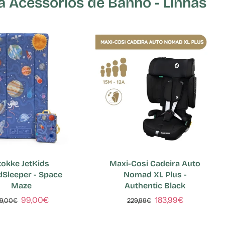
Acessórios de Banho - Linhas
tokke JetKids
Maxi-Cosi Cadeira Auto
dSleeper - Space
Nomad XL Plus -
Maze
Authentic Black
99,00€
183,99€
29,00€
229,99€