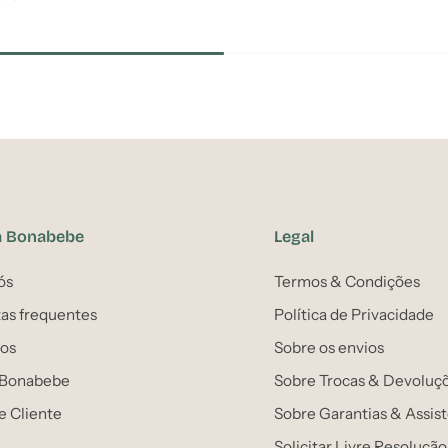
a Bonabebe
Legal
ós
Termos & Condições
as frequentes
Política de Privacidade
os
Sobre os envios
 Bonabebe
Sobre Trocas & Devoluç
e Cliente
Sobre Garantias & Assis
Solicitar Livre Resolução