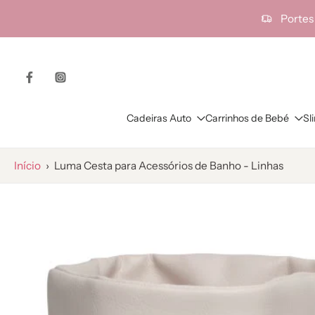
ra o
Portes
onteúdo
Cadeiras Auto
Carrinhos de Bebé
Sl
Início
›
Luma Cesta para Acessórios de Banho - Linhas
Saltar
para
as
informações
do
produto