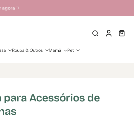
 agora
asa
Roupa & Outros
Mamã
Pet
 para Acessórios de
nhas