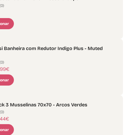
(0)
ionar
i Banheira com Redutor Indigo Plus - Muted
(0)
,99€
ionar
k 3 Musselinas 70x70 - Arcos Verdes
(0)
,44€
ionar