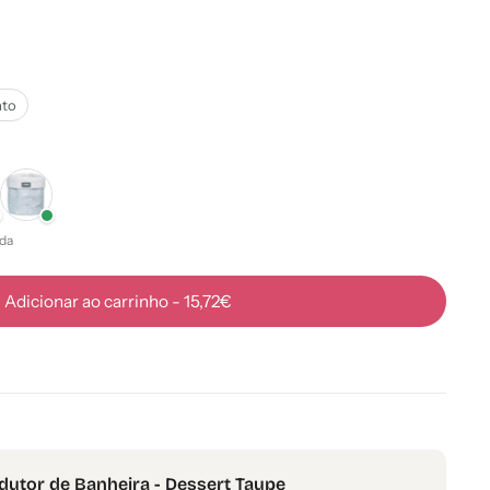
ato
da
Adicionar ao carrinho
-
15,72€
utor de Banheira - Dessert Taupe