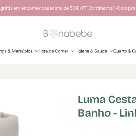
 grátis em encomendas acima de 50€ (PT Continental)
Comprar
ings & Marsúpios
Hora de Comer
Higiene & Saúde
Quarto & C
Luma Cesta
Banho - Li