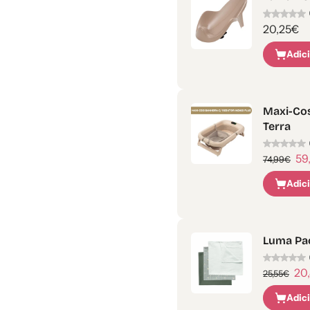
20,25€
Adic
Maxi-Cos
Terra
59
74,99€
Adic
Luma Pac
20
25,55€
Adic