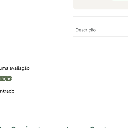
Descrição
 uma avaliação
liação
ntrado