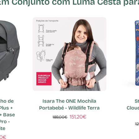
 Conjunto com Luma Cesta para 
nho de
Isara The ONE Mochila
S
Plus +
Portabebé - Wildlife Terra
Clou
+ Base
151,20€
189,00€
Pro -
1
ite
00€