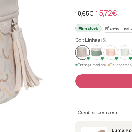
15,72€
19,65€
Em stock
Envio imedi
Cor:
Linhas
(5)
Entrega imediata
Por encomen
Combina bem com
Luma Red