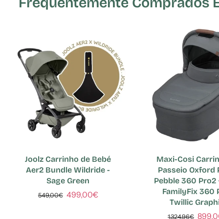
Frequentemente Comprados Em
Joolz Carrinho de Bebé
Maxi-Cosi Carri
Aer2 Bundle Wildride -
Passeio Oxford 
Sage Green
Pebble 360 Pro2 
FamilyFix 360 
499,00€
549,00€
Twillic Graph
899,
1.324,96€