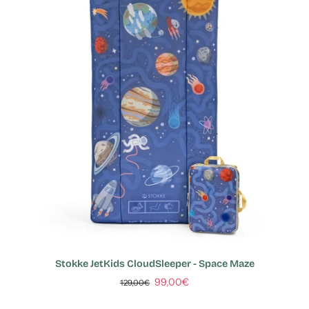
Stokke JetKids CloudSleeper - Space Maze
99,00€
129,00€