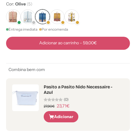
Cor:
Olive
(5)
Entrega imediata
Por encomenda
Adicionar ao carrinho
-
59,00€
Combina bem com
Pasito a Pasito Nido Necessaire -
Azul
(0)
23,71€
27,90€
Adicionar