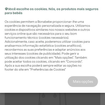
🏷️ Subscreva a newsletter e obtenha
🏷️
10%
ara o
Portes grátis em encomendas acima de 50€ (PT
X
desconto
na sua compra
onteúdo
Continental)
🍪Você escolhe os cookies. Nós, os produtos mais seguros
para bebés
Comprar agora
Os cookies permitem a Bonabebe proporcionar-lhe uma
experiência de navegação personalizada e segura. Utilizamos
cookies e dispositivos similares nos nossos websites e outros
serviços online que são necessários para o seu bom
funcionamento técnico (cookies necessários).
Adicionalmente, caso aceite, poderemos utilizar cookies para
Início
›
Emeibaby Porta Bebé Easy - Gray Baby Size
analisarmos informação estatística (cookies analíticos),
recordarmos as suas preferências e adaptar anúncios aos
seus interesses (cookies de publicidade). Pode gerir a
utilização dos cookies clicando em "Mais opções". Também
pode aceitar todos os cookies, clicando em "Concordo".
Após a sua escolha poderá sempre editar as opções no
footer do site em "Preferências de Cookies"
Concordo
Mais opções