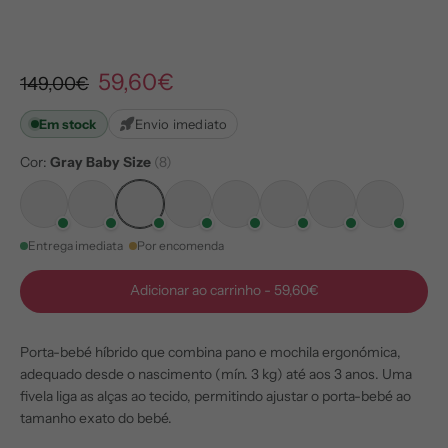
59,60€
149,00€
Em stock
Envio imediato
Cor:
Gray Baby Size
(8)
Entrega imediata
Por encomenda
Adicionar ao carrinho
-
59,60€
Porta-bebé híbrido que combina pano e mochila ergonómica,
adequado desde o nascimento (mín. 3 kg) até aos 3 anos. Uma
fivela liga as alças ao tecido, permitindo ajustar o porta-bebé ao
tamanho exato do bebé.