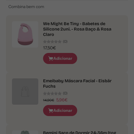
Combina bem com
We Might Be Tiny - Babetes de
Silicone 2uni. - Rosa Baço & Rosa
Claro
(0)
17,50€
Adicionar
Emeibaby Máscara Facial - Eisbär
Fuchs
(0)
5,96€
14,90€
Adicionar
Bemini Saco de Dormir 24-36m (tog