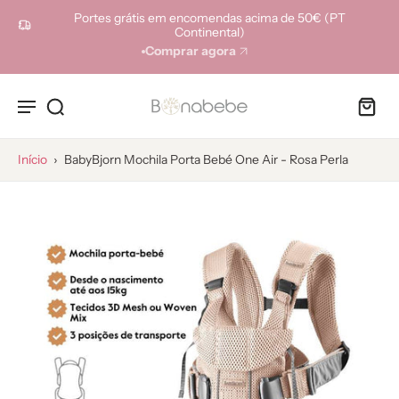
ara o
Portes grátis em encomendas acima de 50€ (PT
onteúdo
Continental)
Comprar agora
Início
›
BabyBjorn Mochila Porta Bebé One Air - Rosa Perla