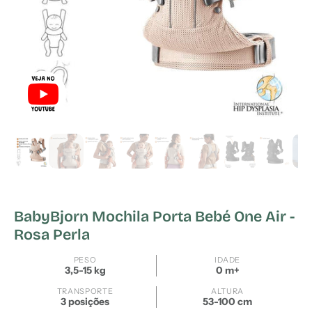
BabyBjorn Mochila Porta Bebé One Air -
Rosa Perla
PESO
IDADE
3,5-15 kg
0 m+
TRANSPORTE
ALTURA
3 posições
53-100 cm