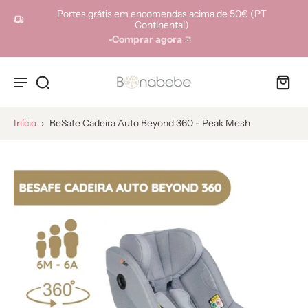
ara o
Portes grátis em encomendas acima de 50€ (PT
onteúdo
Continental)
Comprar agora
Início
›
BeSafe Cadeira Auto Beyond 360 - Peak Mesh