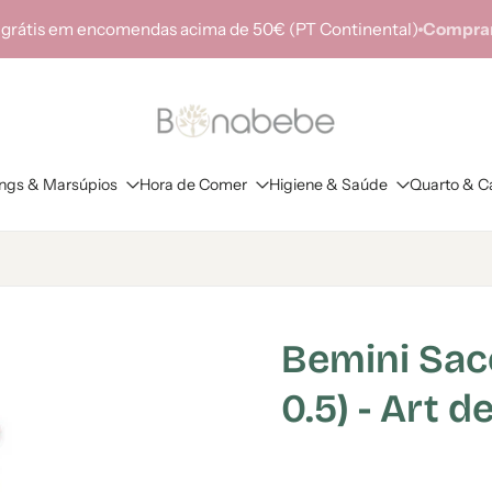
 grátis em encomendas acima de 50€ (PT Continental)
Comprar
ings & Marsúpios
Hora de Comer
Higiene & Saúde
Quarto & C
Bemini Sac
0.5) - Art d