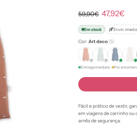
47,92€
59,90€
Em stock
Envio imedi
Cor:
Art deco
(5)
Entrega imediata
Por encomen
Fácil e prático de vestir, 
em viagens de carrinho ou c
arnês de segurança.