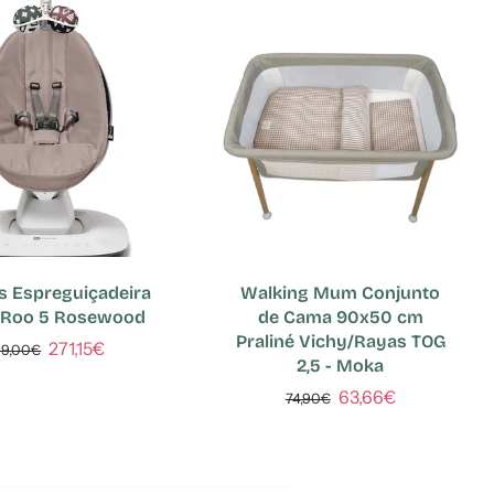
 Espreguiçadeira
Walking Mum Conjunto
Roo 5 Rosewood
de Cama 90x50 cm
Praliné Vichy/Rayas TOG
271,15€
19,00€
2,5 - Moka
63,66€
74,90€