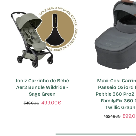
Joolz Carrinho de Bebé
Maxi-Cosi Carri
Aer2 Bundle Wildride -
Passeio Oxford 
Sage Green
Pebble 360 Pro2 
FamilyFix 360 
499,00€
549,00€
Twillic Graph
899,
1.324,96€