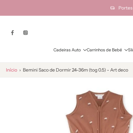
ra o
Portes
onteúdo
Cadeiras Auto
Carrinhos de Bebé
Sl
Início
›
Bemini Saco de Dormir 24-36m (tog 0.5) - Art deco
Saltar
para
as
informações
do
produto