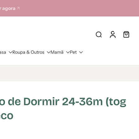
 agora
asa
Roupa & Outros
Mamã
Pet
o de Dormir 24-36m (tog
eco