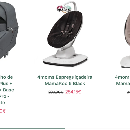
nho de
4moms Espreguiçadeira
4moms
Plus +
MamaRoo 5 Black
Mama
+ Base
254,15€
299,00€
3
Pro -
ite
00€