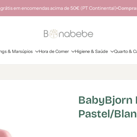
 grátis em encomendas acima de 50€ (PT Continental)
Comprar
ings & Marsúpios
Hora de Comer
Higiene & Saúde
Quarto & C
BabyBjorn 
Pastel/Bla