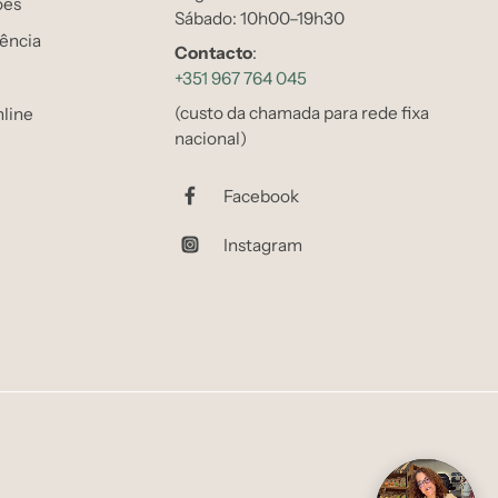
ões
Sábado: 10h00–19h30
tência
Contacto
:
+351 967 764 045
(custo da chamada para rede fixa
line
nacional)
Facebook
Instagram