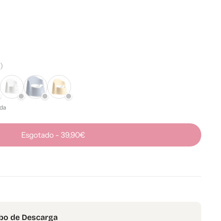
)
da
Esgotado
-
39,90€
bo de Descarga