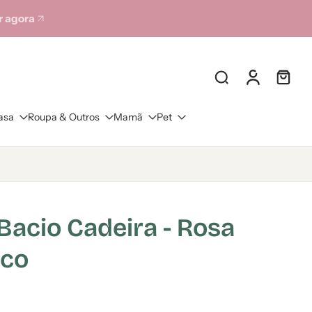
 agora
asa
Roupa & Outros
Mamã
Pet
Bacio Cadeira - Rosa
nco