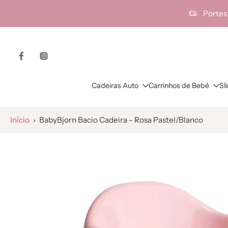
ra o
Portes
onteúdo
Cadeiras Auto
Carrinhos de Bebé
Sl
Início
›
BabyBjorn Bacio Cadeira - Rosa Pastel/Blanco
Saltar
para
as
informações
do
produto