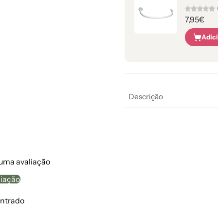
7,95€
Adic
Descrição
 uma avaliação
liação
ntrado