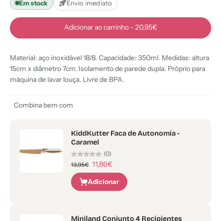
Em stock
Envio imediato
Adicionar ao carrinho
-
20,95€
Material: aço inoxidável 18/8. Capacidade: 350ml. Medidas: altura
15cm x diâmetro 7cm. Isolamento de parede dupla. Próprio para
máquina de lavar louça. Livre de BPA.
Combina bem com
KiddKutter Faca de Autonomia -
Caramel
(0)
11,86€
13,95€
Adicionar
Miniland Conjunto 4 Recipientes