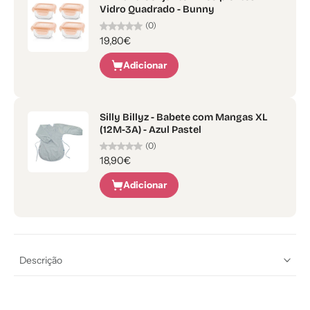
Vidro Quadrado - Bunny
(0)
19,80€
Adicionar
Silly Billyz - Babete com Mangas XL
(12M-3A) - Azul Pastel
(0)
18,90€
Adicionar
Descrição