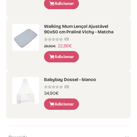
Adicionar
Walking Mum Lençol Ajustável
90x50 cm Praliné Vichy - Matcha
(0)
22,86€
26,90€
Adicionar
Babybay Dossel - blanco
(0)
34,90€
Adicionar