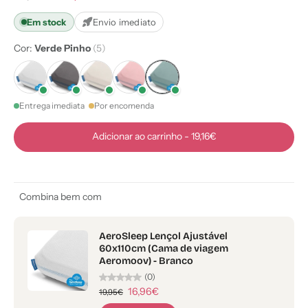
Em stock
Envio imediato
Cor:
Verde Pinho
(5)
Entrega imediata
Por encomenda
Adicionar ao carrinho
-
19,16€
Combina bem com
AeroSleep Lençol Ajustável
60x110cm (Cama de viagem
Aeromoov) - Branco
(0)
16,96€
19,95€