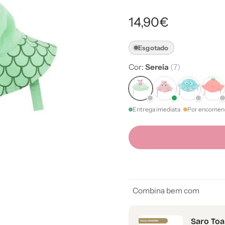
14,90€
Esgotado
Cor:
Sereia
(7)
Entrega imediata
Por encomen
Combina bem com
Saro Toa