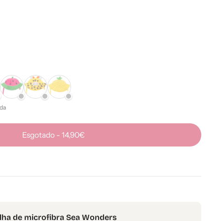
da
Esgotado
-
14,90€
lha de microfibra Sea Wonders