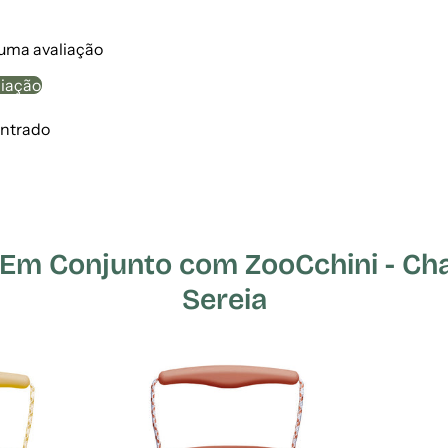
 uma avaliação
liação
ntrado
m Conjunto com ZooCchini - Cha
Sereia