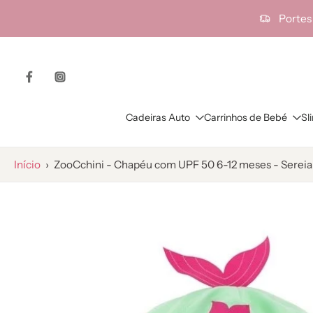
ra o
Portes
onteúdo
Cadeiras Auto
Carrinhos de Bebé
Sl
Início
›
ZooCchini - Chapéu com UPF 50 6-12 meses - Sereia
Saltar
para
as
informações
do
produto