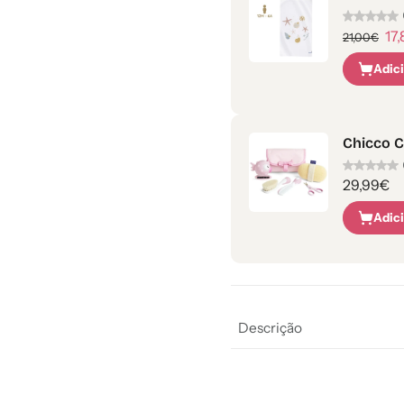
17
21,00€
Adic
Chicco C
29,99€
Adic
Descrição