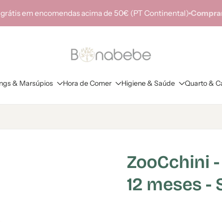
 grátis em encomendas acima de 50€ (PT Continental)
Comprar
ings & Marsúpios
Hora de Comer
Higiene & Saúde
Quarto & C
ZooCchini 
12 meses - 