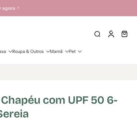
 agora
asa
Roupa & Outros
Mamã
Pet
- Chapéu com UPF 50 6-
Sereia