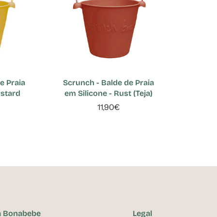
e Praia
Scrunch - Balde de Praia
ustard
em Silicone - Rust (Teja)
11,90€
a Bonabebe
Legal