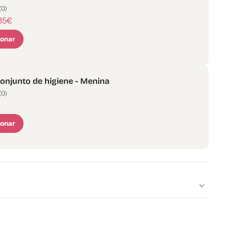
(0)
,85€
ionar
onjunto de higiene - Menina
(0)
ionar