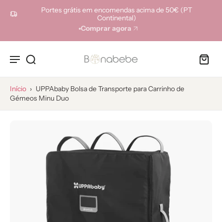
ara o
Portes grátis em encomendas acima de 50€ (PT
onteúdo
Continental)
Comprar agora
Início
›
UPPAbaby Bolsa de Transporte para Carrinho de
Gémeos Minu Duo