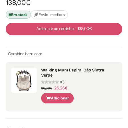
138,00€
Em stock
Envio imediato
Adicionar ao carrinho
-
138,00€
Combina bem com
Walking Mum Espiral Cão Sintra
Verde
(0)
26,26€
30,90€
Adicionar