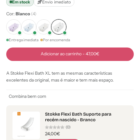
Em stock
Envio imediato
Cor:
Blanco
(4)
Entrega imediata
Por encomenda
Adicionar ao carrinho
-
47,00€
A Stokke Flexi Bath XL tem as mesmas características
excelentes da original, mas é maior e tem mais espaço.
Combina bem com
Stokke Flexi Bath Suporte para
recém nascido - Branco
(0)
24,00€