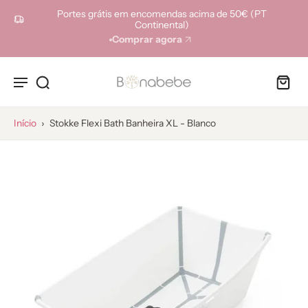
ara o
Portes grátis em encomendas acima de 50€ (PT
onteúdo
Continental)
Comprar agora
Início
›
Stokke Flexi Bath Banheira XL - Blanco