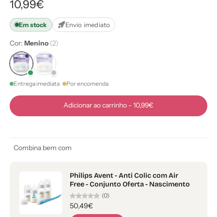
10,99€
Em stock
Envio imediato
Cor:
Menino
(2)
Entrega imediata
Por encomenda
Adicionar ao carrinho
-
10,99€
Combina bem com
Philips Avent - Anti Colic com Air
Free - Conjunto Oferta - Nascimento
(0)
50,49€