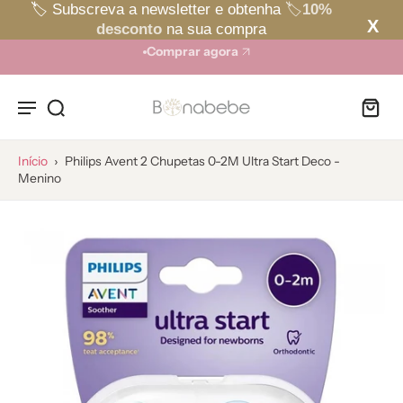
🏷️ Subscreva a newsletter e obtenha
🏷️
10%
ara o
Portes grátis em encomendas acima de 50€ (PT
X
desconto
na sua compra
onteúdo
Continental)
Comprar agora
Início
›
Philips Avent 2 Chupetas 0-2M Ultra Start Deco -
Menino