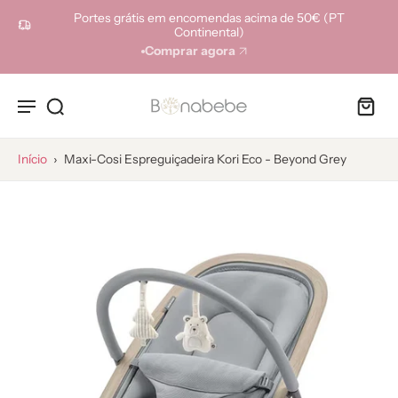
ara o
Portes grátis em encomendas acima de 50€ (PT
onteúdo
Continental)
Comprar agora
Início
›
Maxi-Cosi Espreguiçadeira Kori Eco - Beyond Grey