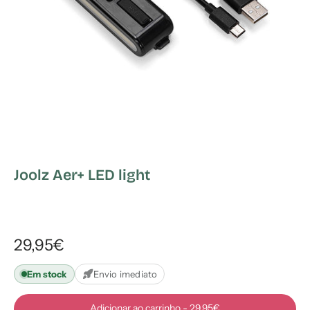
Joolz Aer+ LED light
29,95€
Em stock
Envio imediato
Adicionar ao carrinho
-
29,95€