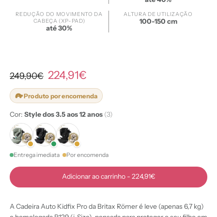
REDUÇÃO DO MOVIMENTO DA
ALTURA DE UTILIZAÇÃO
100-150 cm
CABEÇA (XP-PAD)
até 30%
224,91€
249,90€
Produto por encomenda
Cor:
Style dos 3.5 aos 12 anos
(3)
Entrega imediata
Por encomenda
Adicionar ao carrinho
-
224,91€
A Cadeira Auto Kidfix Pro da Britax Römer é leve (apenas 6,7 kg)