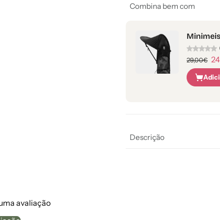
Combina bem com
Minimeis
24
29,00€
Adic
Descrição
 uma avaliação