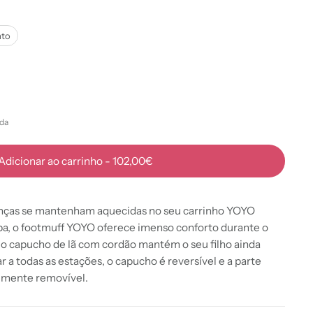
ato
da
Adicionar ao carrinho
-
102,00€
anças se mantenham aquecidas no seu carrinho YOYO
rpa, o footmuff YOYO oferece imenso conforto durante o
, o capucho de lã com cordão mantém o seu filho ainda
r a todas as estações, o capucho é reversível e a parte
almente removível.