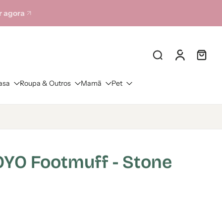
 agora
asa
Roupa & Outros
Mamã
Pet
YO Footmuff - Stone