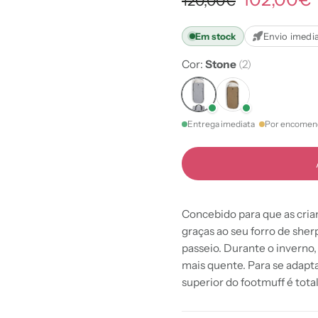
120,00€
Em stock
Envio imedi
Cor:
Stone
(2)
Entrega imediata
Por encomen
Concebido para que as cri
graças ao seu forro de she
passeio. Durante o inverno
mais quente. Para se adapta
superior do footmuff é tot