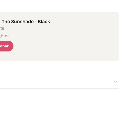
 The Sunshade - Black
(0)
,65€
ionar