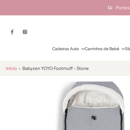
ra o
Portes
onteúdo
Cadeiras Auto
Carrinhos de Bebé
Sl
Início
›
Babyzen YOYO Footmuff - Stone
Saltar
para
as
informações
do
produto