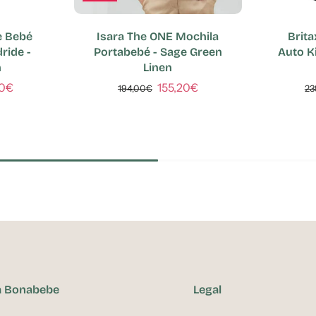
e Bebé
Isara The ONE Mochila
Brit
ride -
Portabebé - Sage Green
Auto Ki
n
Linen
00€
155,20€
194,00€
23
a Bonabebe
Legal