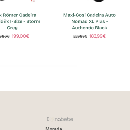
ax Römer Cadeira
Maxi-Cosi Cadeira Auto
dfix I-Size - Storm
Nomad XL Plus -
Grey
Authentic Black
199,00€
183,99€
9,90€
229,99€
Morada