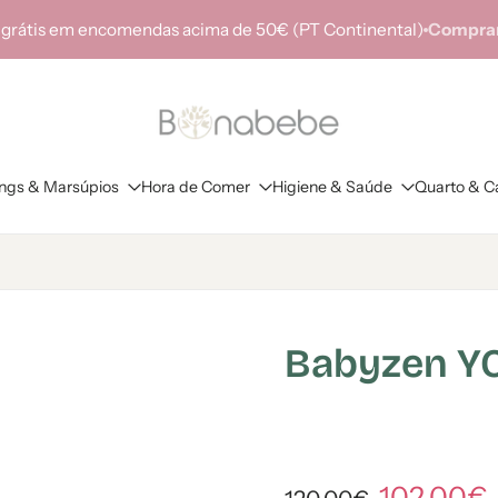
 grátis em encomendas acima de 50€ (PT Continental)
Comprar
ings & Marsúpios
Hora de Comer
Higiene & Saúde
Quarto & C
Babyzen YO
102,00€