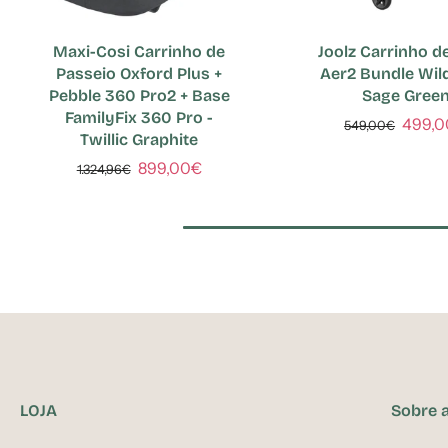
Maxi-Cosi Carrinho de
Joolz Carrinho d
Passeio Oxford Plus +
Aer2 Bundle Wild
Pebble 360 Pro2 + Base
Sage Gree
FamilyFix 360 Pro -
499,
549,00€
Twillic Graphite
899,00€
1.324,96€
LOJA
Sobre 