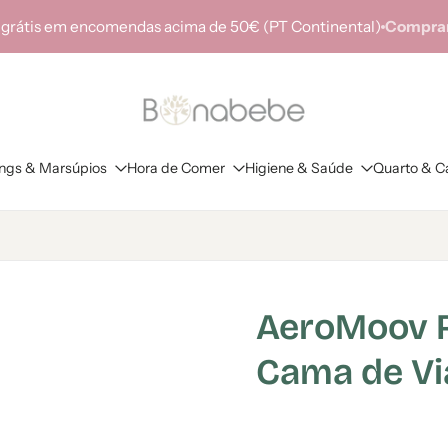
 grátis em encomendas acima de 50€ (PT Continental)
Comprar
ings & Marsúpios
Hora de Comer
Higiene & Saúde
Quarto & C
AeroMoov R
Cama de V