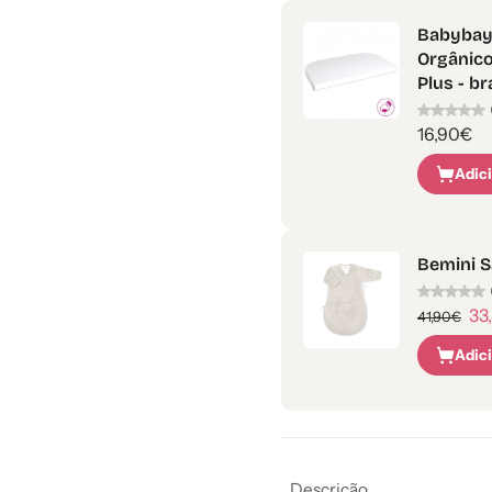
Babybay 
Orgânico
Plus - b
16,90€
Adic
Bemini S
33
41,90€
Adic
Descrição