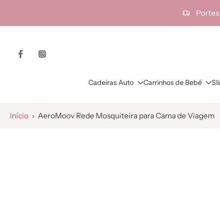
ra o
Portes
onteúdo
Cadeiras Auto
Carrinhos de Bebé
Sl
Início
›
AeroMoov Rede Mosquiteira para Cama de Viagem
Saltar
para
as
informações
do
produto