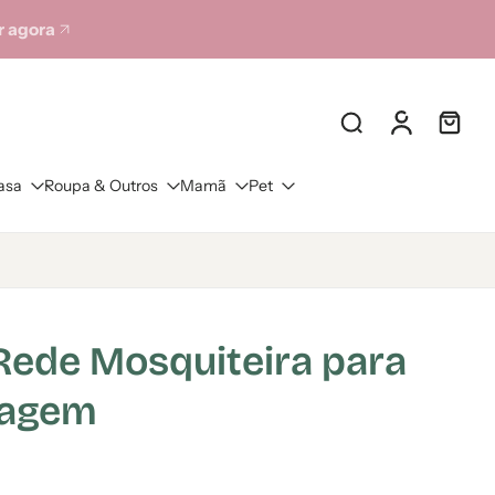
 agora
asa
Roupa & Outros
Mamã
Pet
ede Mosquiteira para
iagem