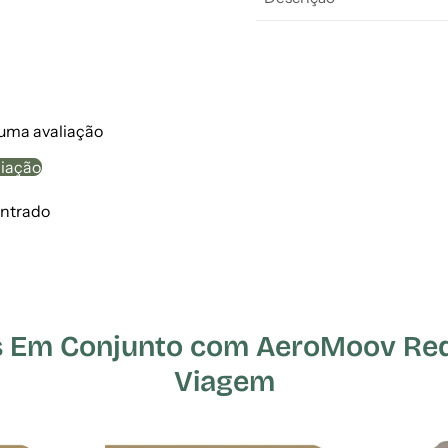
 uma avaliação
liação
ntrado
Em Conjunto com AeroMoov Red
Viagem