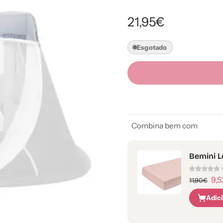
21,95€
Esgotado
Combina bem com
Bemini L
9,
11,90€
Adic