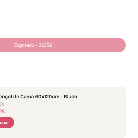
Esgotado
-
21,95€
ençol de Cama 60x120cm - Blush
(0)
52€
ionar