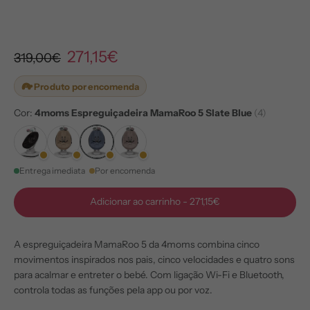
271,15€
319,00€
Produto por encomenda
Cor:
4moms Espreguiçadeira MamaRoo 5 Slate Blue
(4)
Entrega imediata
Por encomenda
Adicionar ao carrinho
-
271,15€
A espreguiçadeira MamaRoo 5 da 4moms combina cinco
movimentos inspirados nos pais, cinco velocidades e quatro sons
para acalmar e entreter o bebé. Com ligação Wi-Fi e Bluetooth,
controla todas as funções pela app ou por voz.