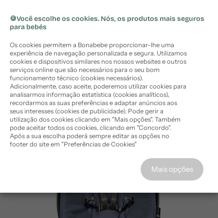
🏷️ Subscreva a newsletter e obtenha
🏷️
10%
ara o
Portes grátis em encomendas acima de 50€ (PT
X
desconto
na sua compra
onteúdo
Continental)
🍪Você escolhe os cookies. Nós, os produtos mais seguros
para bebés
Comprar agora
Os cookies permitem a Bonabebe proporcionar-lhe uma
experiência de navegação personalizada e segura. Utilizamos
cookies e dispositivos similares nos nossos websites e outros
serviços online que são necessários para o seu bom
funcionamento técnico (cookies necessários).
Adicionalmente, caso aceite, poderemos utilizar cookies para
Início
›
4moms Espreguiçadeira MamaRoo 5 Slate Blue
analisarmos informação estatística (cookies analíticos),
recordarmos as suas preferências e adaptar anúncios aos
seus interesses (cookies de publicidade). Pode gerir a
utilização dos cookies clicando em "Mais opções". Também
pode aceitar todos os cookies, clicando em "Concordo".
Após a sua escolha poderá sempre editar as opções no
footer do site em "Preferências de Cookies"
Concordo
Mais opções