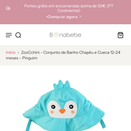
ara o
Portes grátis em encomendas acima de 50€ (PT
onteúdo
Continental)
Comprar agora
Início
›
ZooCchini - Conjunto de Banho Chapéu e Cueca 12-24
meses - Pinguim