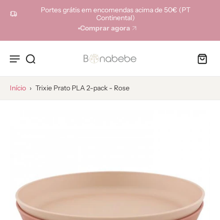
ara o
Portes grátis em encomendas acima de 50€ (PT
onteúdo
Continental)
Comprar agora
Início
›
Trixie Prato PLA 2-pack - Rose