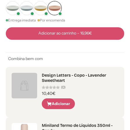
Entrega imediata
Por encomenda
Adicionar ao carrinho
-
16,96€
Combina bem com
Design Letters - Copo - Lavender
Sweetheart
(0)
10,40€
Adicionar
Miniland Termo de Líquidos 350ml -