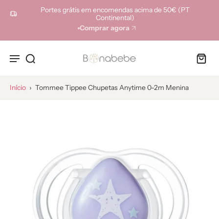
ara o
Portes grátis em encomendas acima de 50€ (PT
onteúdo
Continental)
Comprar agora
Início
›
Tommee Tippee Chupetas Anytime 0-2m Menina