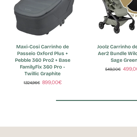
Maxi-Cosi Carrinho de
Joolz Carrinho d
Passeio Oxford Plus +
Aer2 Bundle Wild
Pebble 360 Pro2 + Base
Sage Gree
FamilyFix 360 Pro -
499,
549,00€
Twillic Graphite
899,00€
1.324,96€