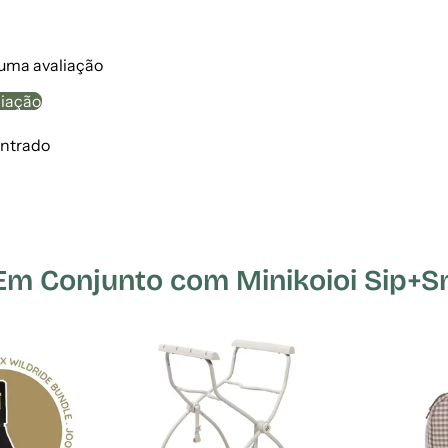
 uma avaliação
liação
ntrado
 Conjunto com Minikoioi Sip+Sn