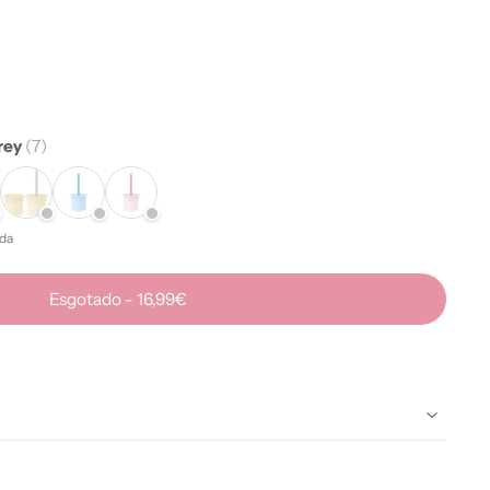
rey
(7)
da
Esgotado
-
16,99€