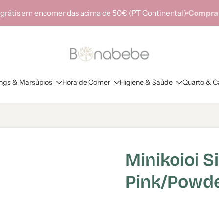
 grátis em encomendas acima de 50€ (PT Continental)
Comprar
ings & Marsúpios
Hora de Comer
Higiene & Saúde
Quarto & C
Minikoioi S
Pink/Powde