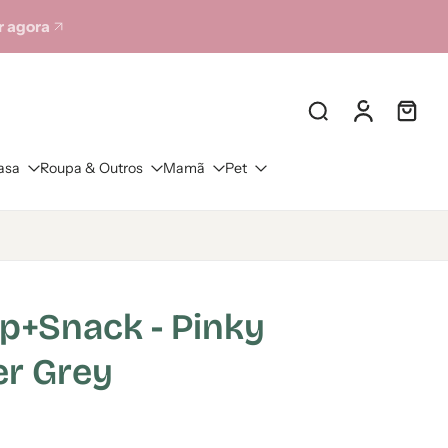
 agora
asa
Roupa & Outros
Mamã
Pet
ip+Snack - Pinky
r Grey