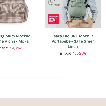
ing Mum Mochila
Isara The ONE Mochila
iné Vichy - Moka
Portabebé - Sage Green
Linen
44,62€
2,50€
155,20€
194,00€