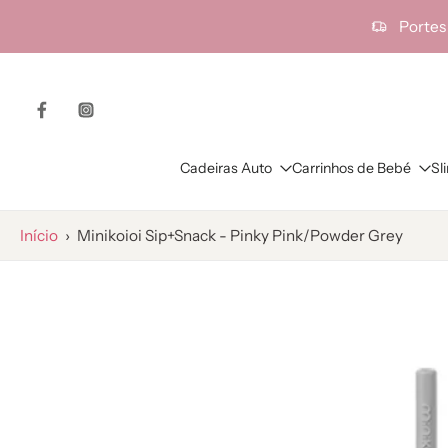
ra o
Portes
onteúdo
Cadeiras Auto
Carrinhos de Bebé
Sl
Início
›
Minikoioi Sip+Snack - Pinky Pink/Powder Grey
Saltar
para
as
informações
do
produto