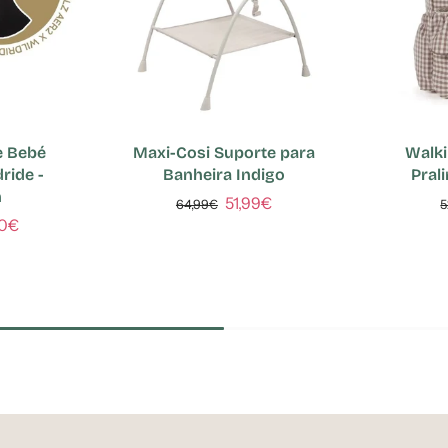
e Bebé
Maxi-Cosi Suporte para
Walk
ride -
Banheira Indigo
Pral
n
51,99€
64,99€
5
00€