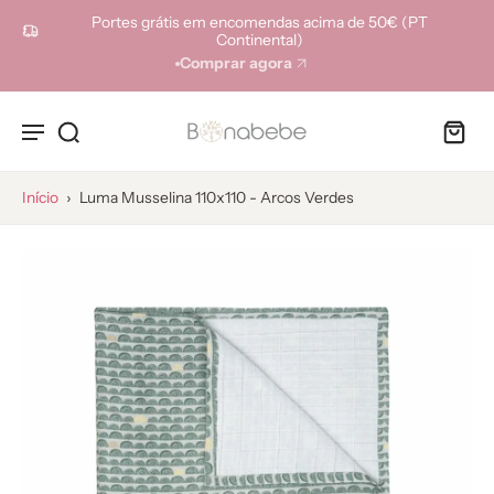
ara o
Portes grátis em encomendas acima de 50€ (PT
onteúdo
Continental)
Comprar agora
Início
›
Luma Musselina 110x110 - Arcos Verdes