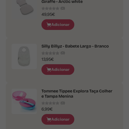
Giraffe - Arctic white
(0)
49,95€
Adicionar
Silly Billyz - Babete Largo - Branco
(0)
13,95€
Adicionar
Tommee Tippee Explora Taça Colher
e Tampa Menina
(0)
6,99€
Adicionar