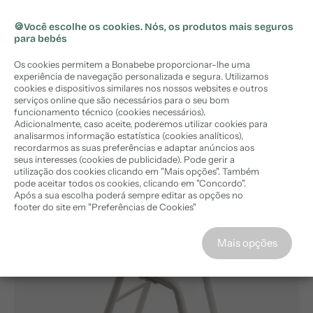
🏷️ Subscreva a newsletter e obtenha
🏷️
10%
ara o
Portes grátis em encomendas acima de 50€ (PT
X
desconto
na sua compra
onteúdo
Continental)
🍪Você escolhe os cookies. Nós, os produtos mais seguros
para bebés
Comprar agora
Os cookies permitem a Bonabebe proporcionar-lhe uma
experiência de navegação personalizada e segura. Utilizamos
cookies e dispositivos similares nos nossos websites e outros
serviços online que são necessários para o seu bom
funcionamento técnico (cookies necessários).
Adicionalmente, caso aceite, poderemos utilizar cookies para
Início
›
Bugaboo Cadeira da Papa Giraffe - White
analisarmos informação estatística (cookies analíticos),
recordarmos as suas preferências e adaptar anúncios aos
seus interesses (cookies de publicidade). Pode gerir a
utilização dos cookies clicando em "Mais opções". Também
pode aceitar todos os cookies, clicando em "Concordo".
Após a sua escolha poderá sempre editar as opções no
footer do site em "Preferências de Cookies"
Concordo
Mais opções