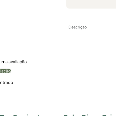
Descrição
 uma avaliação
liação
ntrado