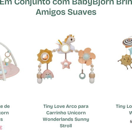
m Conjunto com BabyBjorn Brinq
Amigos Suaves
te de
Tiny Love Arco para
Tiny L
corn
Carrinho Unicorn
W
ds
Wonderlands Sunny
Stroll
€