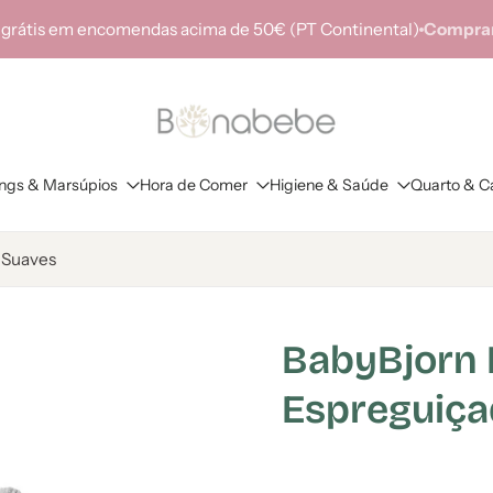
 grátis em encomendas acima de 50€ (PT Continental)
Comprar
ings & Marsúpios
Hora de Comer
Higiene & Saúde
Quarto & C
 Suaves
BabyBjorn 
Espreguiça