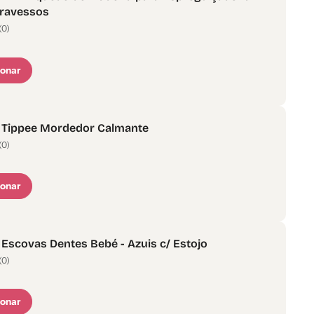
Travessos
(0)
ionar
Tippee Mordedor Calmante
(0)
ionar
 Escovas Dentes Bebé - Azuis c/ Estojo
(0)
ionar