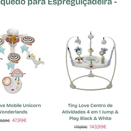
uedo para Espreguiçadeira -
ove Mobile Unicorn
Tiny Love Centro de
onderlands
Atividades 4 em 1 Jump &
Play Black & White
47,99€
59,99€
143,99€
179,99€