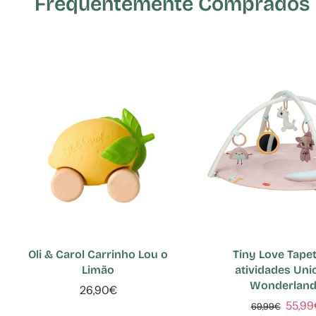
Frequentemente Comprados E
Oli & Carol Carrinho Lou o
Tiny Love Tape
Limão
atividades Uni
Wonderlan
26,90€
55,99
69,99€