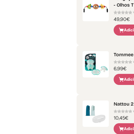
- Olhos 
49,90€
Adic
Tommee 
6,99€
Adic
Nattou 2
10,45€
Adic