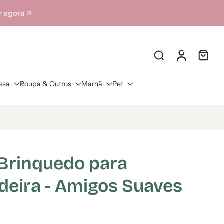
 agora
asa
Roupa & Outros
Mamã
Pet
Brinquedo para
deira - Amigos Suaves