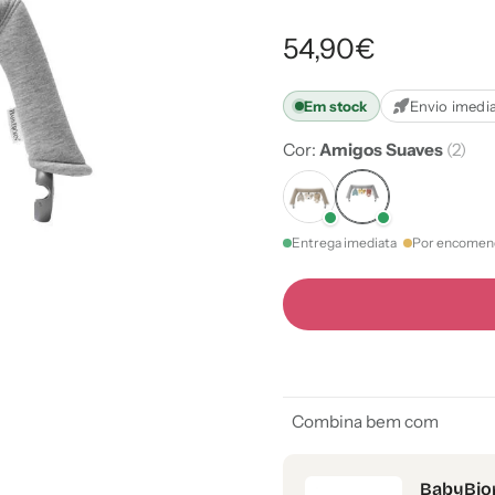
54,90€
Em stock
Envio imedi
Cor:
Amigos Suaves
(2)
Entrega imediata
Por encomen
Combina bem com
BabyBjor