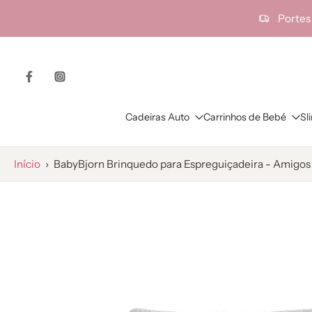
ra o
Portes
onteúdo
Cadeiras Auto
Carrinhos de Bebé
Sl
Início
›
BabyBjorn Brinquedo para Espreguiçadeira - Amigos
Saltar
para
as
informações
do
produto