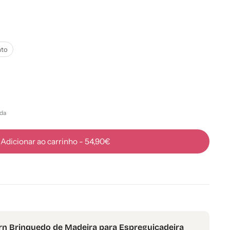
ato
da
Adicionar ao carrinho
-
54,90€
n Brinquedo de Madeira para Espreguiçadeira