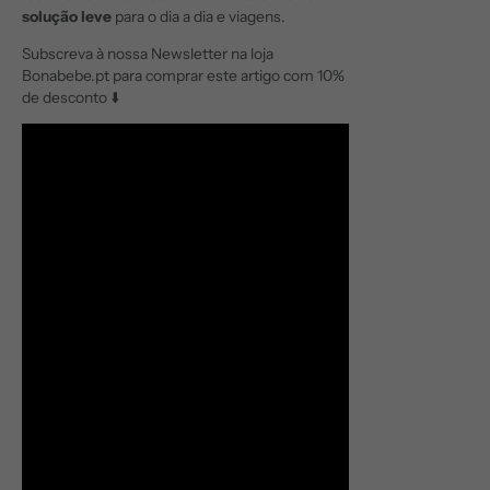
solução leve
para o dia a dia e viagens.
Subscreva à nossa Newsletter na loja
Bonabebe.pt para comprar este artigo com 10%
de desconto ⬇️