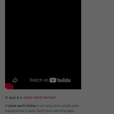
O que é o
Joolz Aer2 Ninho
?
O
joolz aer2 ninho
é um acessório criado para
transformar o Joolz Aer2 num carrinho apto