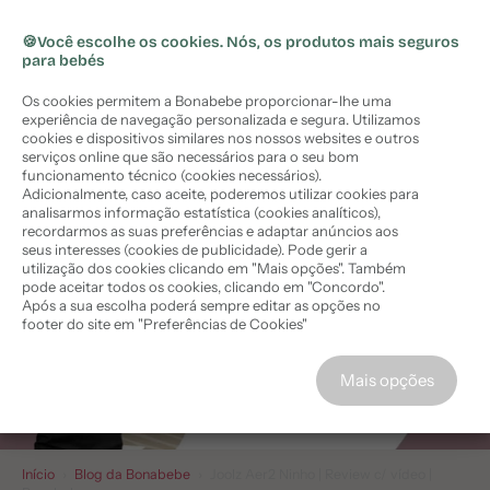
🏷️ Subscreva a newsletter e obtenha
🏷️
10%
ara o
Portes grátis em encomendas acima de 50€ (PT
X
desconto
na sua compra
onteúdo
Continental)
🍪Você escolhe os cookies. Nós, os produtos mais seguros
para bebés
Comprar agora
Os cookies permitem a Bonabebe proporcionar-lhe uma
experiência de navegação personalizada e segura. Utilizamos
cookies e dispositivos similares nos nossos websites e outros
serviços online que são necessários para o seu bom
funcionamento técnico (cookies necessários).
Adicionalmente, caso aceite, poderemos utilizar cookies para
analisarmos informação estatística (cookies analíticos),
recordarmos as suas preferências e adaptar anúncios aos
seus interesses (cookies de publicidade). Pode gerir a
utilização dos cookies clicando em "Mais opções". Também
pode aceitar todos os cookies, clicando em "Concordo".
Após a sua escolha poderá sempre editar as opções no
footer do site em "Preferências de Cookies"
Concordo
Mais opções
Início
›
Blog da Bonabebe
›
Joolz Aer2 Ninho | Review c/ vídeo |