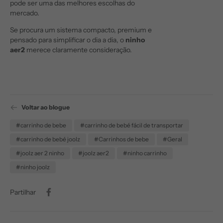
pode ser uma das melhores escolhas do
mercado.
Se procura um sistema compacto, premium e
pensado para simplificar o dia a dia, o
ninho
aer2
merece claramente consideração.
Voltar ao blogue
#carrinho de bebe
#carrinho de bebé fácil de transportar
#carrinho de bebé joolz
#Carrinhos de bebe
#Geral
#joolz aer 2 ninho
#joolz aer2
#ninho carrinho
#ninho joolz
Partilhar