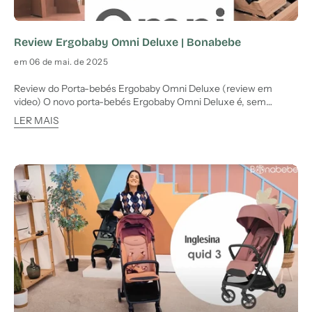
Review Ergobaby Omni Deluxe | Bonabebe
em 06 de mai. de 2025
Review do Porta-bebés Ergobaby Omni Deluxe (review em
video) O novo porta-bebés Ergobaby Omni Deluxe é, sem
dúvida, a solução ideal para pais que procuram uma alternativa
LER MAIS
prática e confortável ao carrinho tradicional, sobretudo quando o
bebé já deseja explorar o mundo mais de perto. Com um design
er