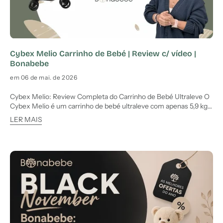
Cybex Melio Carrinho de Bebé | Review c/ vídeo |
Bonabebe
em 06 de mai. de 2026
Cybex Melio: Review Completa do Carrinho de Bebé Ultraleve O
Cybex Melio é um carrinho de bebé ultraleve com apenas 5,9 kg,
pensado para pais que procuram praticidade, conforto e facilidade
LER MAIS
de utilização no dia a dia em ambiente citadino. Nesta review
completa do Cybex Melio, a Bonabebe analisa todo