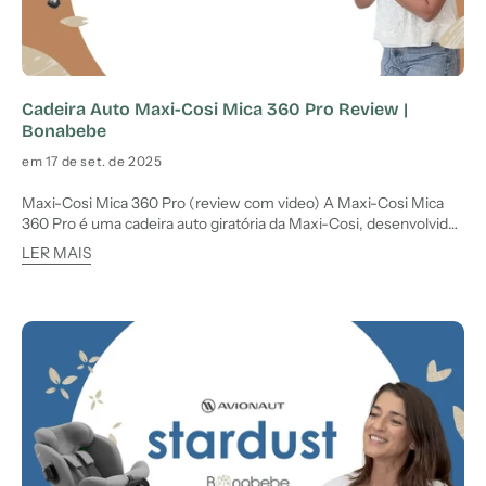
Cadeira Auto Maxi-Cosi Mica 360 Pro Review |
Bonabebe
em 17 de set. de 2025
Maxi-Cosi Mica 360 Pro (review com video) A Maxi-Cosi Mica
360 Pro é uma cadeira auto giratória da Maxi-Cosi, desenvolvida
para oferecer segurança e praticidade desde o nascimento até
LER MAIS
aos 105 cm de altura (aprox. 4 anos). Equipada com base ISOFIX
incluída e homologação i-Size, esta cadeira promete c