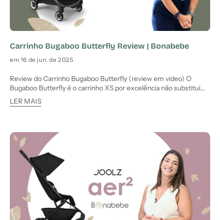
Carrinho Bugaboo Butterfly Review | Bonabebe
em 16 de jun. de 2025
Review do Carrinho Bugaboo Butterfly (review em video) O
Bugaboo Butterfly é o carrinho XS por excelência não substitui
um carrinho principal, pois não permite virar para os pais nem
LER MAIS
usar alcofa ou ninho. No entanto, destaca-se pela facilidade de
uso, conforto para o bebé e bom desempenho em movimen