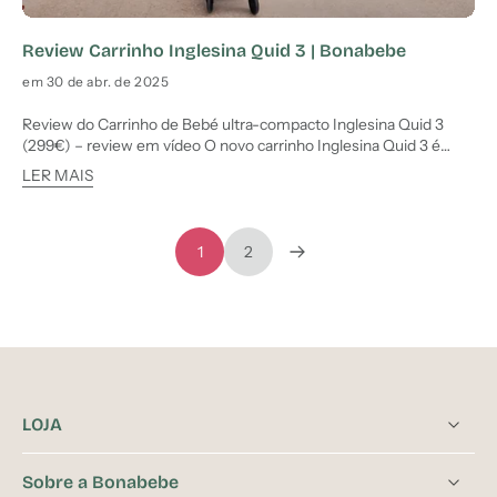
Review Carrinho Inglesina Quid 3 | Bonabebe
em 30 de abr. de 2025
Review do Carrinho de Bebé ultra-compacto Inglesina Quid 3
(299€) – review em vídeo O novo carrinho Inglesina Quid 3 é
ideal para quando deixamos para trás o carrinho maior com
LER MAIS
alcofa, por essa razão é a escolha perfeita para pais que procuram
leveza, praticidade e conforto para o bebé em pass
1
2
LOJA
Sobre a Bonabebe