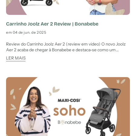
Carrinho Joolz Aer 2 Review | Bonabebe
em 04 de jun. de 2025
Review do Carrinho Joolz Aer 2 (review em video) O novo Joolz
Aer 2 acaba de chegar à Bonabebe e destaca-se como um
carrinho ultra compacto, ideal para viagens e uso diário. Vencedor
LER MAIS
do top 10 dos melhores carrinhos de passeio da sua categoria.
Nesta review, analisam-se as novidades face ao modelo a