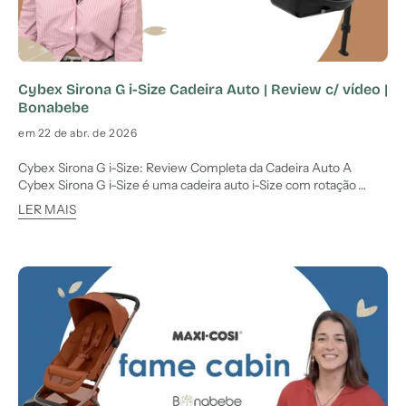
Cybex Sirona G i-Size Cadeira Auto | Review c/ vídeo |
Bonabebe
em 22 de abr. de 2026
Cybex Sirona G i-Size: Review Completa da Cadeira Auto A
Cybex Sirona G i-Size é uma cadeira auto i-Size com rotação
360º, pensada para pais que procuram segurança, conforto e
LER MAIS
facilidade de utilização no dia a dia. Nesta review completa da
Cybex Sirona, a Bonabebe analisa todos os pontos essenciais: