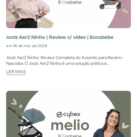
Joolz Aer2 Ninho | Review c/ vídeo | Bonabebe
em 26 de mai. de 2026
Joolz Aer2 Ninho: Review Completa do Assento para Recém-
Nascidos O Joolz Aer2 Ninho é uma solução prática e
ultracompacta criada para pais que procuram utilizar o carrinho
LER MAIS
desde o nascimento sem recorrer a uma alcofa tradicional.
Compatível exclusivamente com o Aer2, este sistema
transforma o carrin