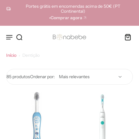
ara o
Portes grátis em encomendas acima de 50€ (PT
onteúdo
Continental)
Comprar agora
Início
›
Dentição
85 produtos
Ordenar por: