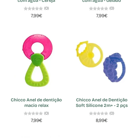
com agua - Cereja
com agua - Gelado
(0)
(0)
7,99€
7,99€
Chicco Anel de dentição
Chicco Anel de Dentição
macio relax
Soft Silicone 2m+ - 2 pçs
(0)
(0)
7,99€
8,99€